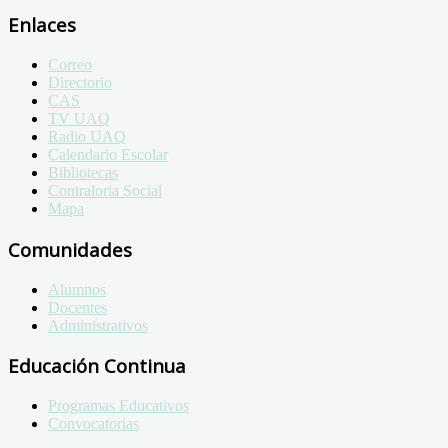
Enlaces
Correo
Directorio
CAS
TV UAQ
Radio UAQ
Calendario Escolar
Bibliotecas
Contraloria Social
Mapa
Comunidades
Alumnos
Docentes
Administrativos
Educación Continua
Programas Educativos
Convocatorias