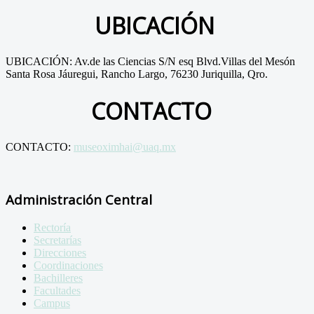
UBICACIÓN
UBICACIÓN: Av.de las Ciencias S/N esq Blvd.Villas del Mesón
Santa Rosa Jáuregui, Rancho Largo, 76230 Juriquilla, Qro.
CONTACTO
CONTACTO:
museoximhai@uaq.mx
Administración Central
Rectoría
Secretarías
Direcciones
Coordinaciones
Bachilleres
Facultades
Campus