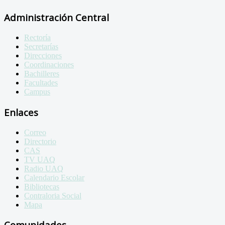
Administración Central
Rectoría
Secretarías
Direcciones
Coordinaciones
Bachilleres
Facultades
Campus
Enlaces
Correo
Directorio
CAS
TV UAQ
Radio UAQ
Calendario Escolar
Bibliotecas
Contraloria Social
Mapa
Comunidades