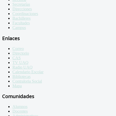
Secretarías
Direcciones
Coordinaciones
Bachilleres
Facultades
Campus
Enlaces
Correo
Directorio
CAS
TV UAQ
Radio UAQ
Calendario Escolar
Bibliotecas
Contraloria Social
Mapa
Comunidades
Alumnos
Docentes
Administrativos